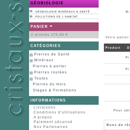
GÉOBIOLOGIE
GÉOBIOLOGIE MINÉRAUX & SANTÉ
POLLUTIONS DE L'HABITAT
PANIER
2
articles
175,50 €
Votre panier
CATÉGORIES
Produit
D
Pierres de Santé
Pi
Minéraux
Pierres à porter
Pi
Pierres roulées
Toutes
Pierres du mois
Stages & Formations
INFORMATIONS
Livraisons
Pour obt
Conditions d'utilisations
A propos
Paiement sécurisé
Bons de ré
Nos Partenaires