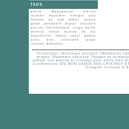
TAGS
pierre
Madagascar
pierres
roulées
équilibre
énergie
poli
Afrique du sud
brésil
quartz
galet
pendentif
bijoux
intuition
pierres
lithotherapie
rouge
boule
mineral
bleue
écoute de soi
depollution
amour
coeur
galets
polis
brut
créativité
jaspe
roulées
émotions
Promotions
Nouveaux produits
Meilleures ve
propos
Paiement sécurisé
Stages et formatio
utiliser vos pierres et cristaux pour votre bien-êt
Conférences
DU BON USAGE DES CRISTAUX 
Congrès Cristaux & S