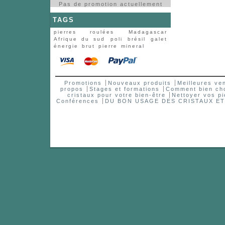
Pas de promotion actuellement
TAGS
pierres roulées
Madagascar
Afrique du sud
poli
brésil
galet
énergie
brut
pierre
mineral
Promotions
Nouveaux produits
Meilleures ve
propos
Stages et formations
Comment bien choi
cristaux pour votre bien-être
Nettoyer vos pi
Conférences
DU BON USAGE DES CRISTAUX E