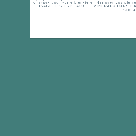
cristaux pour votre bien-être
Nettoyer vos pierr
USAGE DES CRISTAUX ET MINERAUX DANS 
Crist