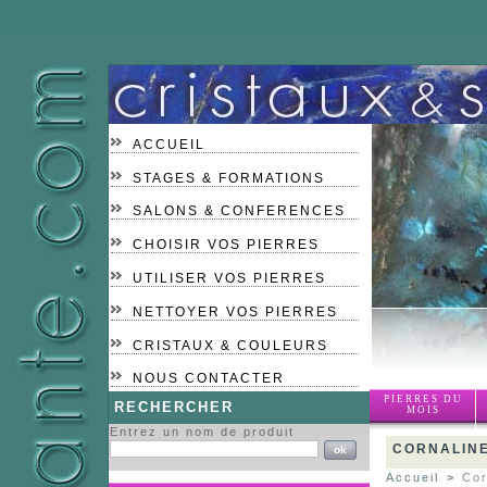
ACCUEIL
STAGES & FORMATIONS
SALONS & CONFERENCES
CHOISIR VOS PIERRES
UTILISER VOS PIERRES
NETTOYER VOS PIERRES
CRISTAUX & COULEURS
NOUS CONTACTER
PIERRES DU
RECHERCHER
MOIS
Entrez un nom de produit
CORNALINE
Accueil
>
Cor