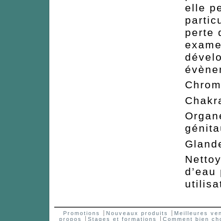
elle p
parti
perte 
exame
dévelo
évènem
Chr
Ch
Org
génita
Gla
Nettoy
d’eau
utilisa
Promotions
Nouveaux produits
Meilleures ve
propos
Stages et formations
Comment bien choi