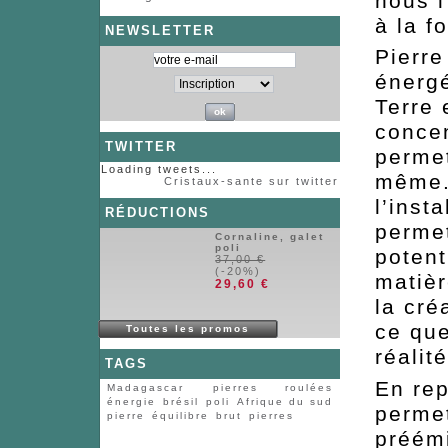
nous l
à la f
NEWSLETTER
Pierre
énergé
Terre 
concen
TWITTER
permet
Loading tweets...
même. 
Cristaux-sante sur twitter
l’insta
RÉDUCTIONS
permet
Cornaline, galet
poli
potent
37,00 €
(-20%)
matièr
29,60 €
la cré
ce que
Toutes les promos
réalit
TAGS
En rep
Madagascar
pierres roulées
énergie
brésil
poli
Afrique du sud
permet
pierre
équilibre
brut
pierres
préém