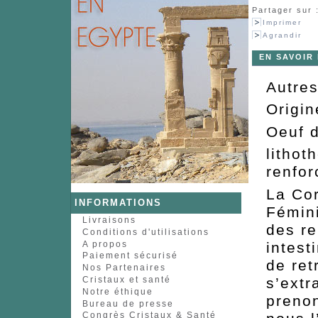
Partager sur 
Imprimer
Agrandir
EN SAVOIR
Autre
Origi
Oeuf 
lithot
renfor
La Cor
INFORMATIONS
Fémini
Livraisons
des re
Conditions d'utilisations
A propos
intest
Paiement sécurisé
de ret
Nos Partenaires
s’extr
Cristaux et santé
Notre éthique
prenon
Bureau de presse
Congrès Cristaux & Santé