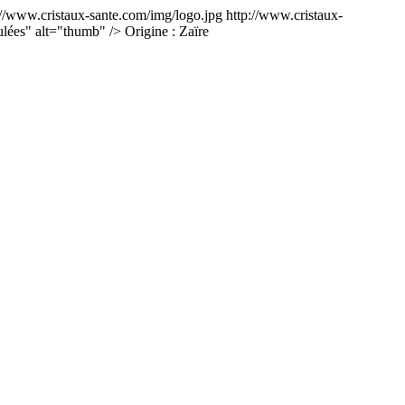
://www.cristaux-sante.com/img/logo.jpg
http://www.cristaux-
oulées" alt="thumb" />
Origine : Zaïre