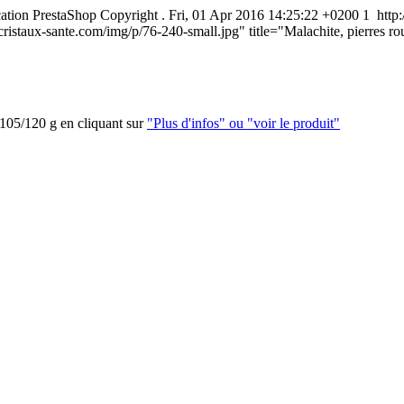
cation
PrestaShop
Copyright
.
Fri, 01 Apr 2016 14:25:22 +0200
1
http
ristaux-sante.com/img/p/76-240-small.jpg" title="Malachite, pierres r
 105/120 g en cliquant sur
"Plus d'infos" ou "voir le produit"