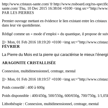
http://www.cristaux-sante.com/
fr
http://www.rssboard.org/rss-specifi
sante.com/
Thu, 10 Dec 2015 16:38:04 +0100
<img src="http://www.
PAR LES PIERRES
Premier ouvrage mettant en évidence le lien existant entre les cristaux
dans leur vie quotidienne.
Rédigé comme un « mode d’emploi » du quantique, il propose de suiv
]]>
Mon, 01 Feb 2016 18:19:20 +0100
<img src="http://www.cristaux
FÉVRIER
La Pierre du Mois est la pierre qui caractérise le mieux l'énerg
ARAGONITE CRISTALLISÉE
Connexion, multidimensionnel, centrage, mental
]]>
Mon, 01 Feb 2016 18:19:57 +0100
<img src="http://www.cristaux
Poids conseillé : 400 à 600g
Poids disponnible : 400/450g, 500/550g, 600/650g, 700/750g, 1/1,05k
Lithothérapie : Connexion, multidimensionnel, centrage, mental