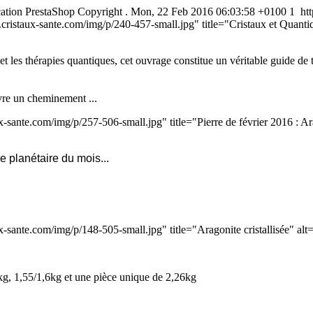
cation
PrestaShop
Copyright
.
Mon, 22 Feb 2016 06:03:58 +0100
1
ht
cristaux-sante.com/img/p/240-457-small.jpg" title="Cristaux et Quant
 et les thérapies quantiques, cet ouvrage constitue un véritable guide d
re un cheminement ...
-sante.com/img/p/257-506-small.jpg" title="Pierre de février 2016 : Ar
ie planétaire du mois...
-sante.com/img/p/148-505-small.jpg" title="Aragonite cristallisée" al
g, 1,55/1,6kg et une pièce unique de 2,26kg