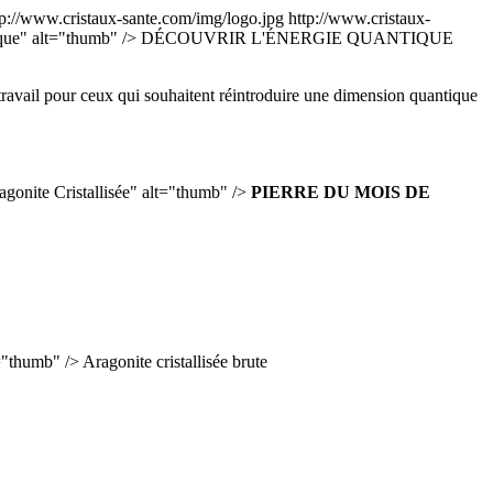
tp://www.cristaux-sante.com/img/logo.jpg
http://www.cristaux-
ique" alt="thumb" />
DÉCOUVRIR L'ÉNERGIE QUANTIQUE
e travail pour ceux qui souhaitent réintroduire une dimension quantique
agonite Cristallisée" alt="thumb" />
PIERRE DU MOIS DE
t="thumb" />
Aragonite cristallisée brute