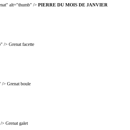
renat" alt="thumb" />
PIERRE DU MOIS DE JANVIER
b" />
Grenat facette
" />
Grenat boule
 />
Grenat galet