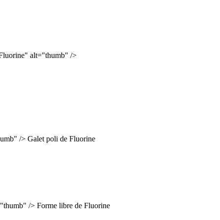
Fluorine" alt="thumb" />
thumb" />
Galet poli de Fluorine
t="thumb" />
Forme libre de Fluorine